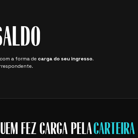
SALDO
 com a forma de
carga do seu ingresso
.
correspondente.
UEM FEZ CARGA PELA
CARTEIRA 