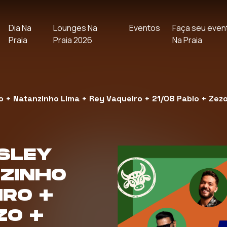
Dia Na
Lounges Na
Eventos
Faça seu even
Praia
Praia 2026
Na Praia
o + Natanzinho Lima + Rey Vaqueiro + 21/08 Pablo + Zez
ESLEY
ZINHO
IRO +
ZO +