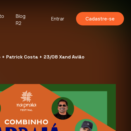
to
Blog
Entrar
Cadastre-se
R2
o + Patrick Costa + 23/08 Xand Avião