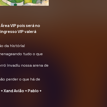
Área VIP pois será no
ingresso VIP valerá
o da história!
omenageando tudo o que
Forró invadiu nossa arena de
não perder o que há de
+ Xand Avião + Pablo +