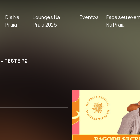
Dia Na
Lounges Na
Eventos
Faça seu even
Praia
Praia 2026
Na Praia
 - TESTE R2