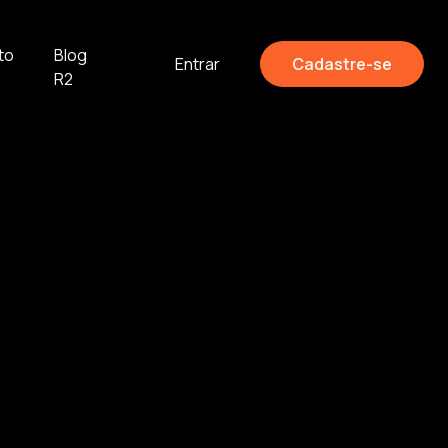
to
Blog
Entrar
Cadastre-se
R2