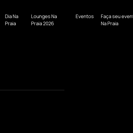
Dia Na
Lounges Na
Eventos
Faça seu even
Praia
Praia 2026
Na Praia