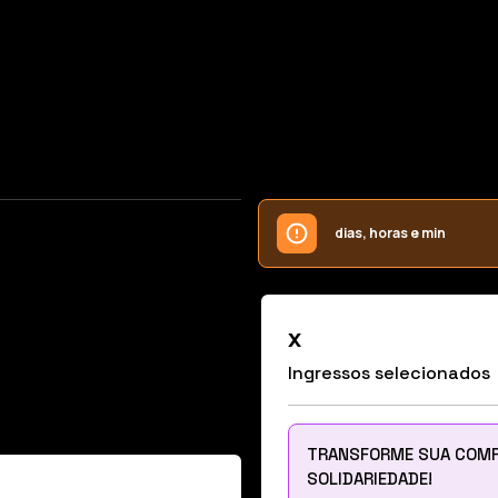
dias, horas e min
x
Ingresso
s
selecionado
s
TRANSFORME SUA COMP
SOLIDARIEDADE!