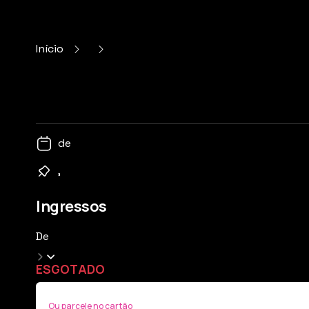
Início
de
,
Ingressos
De
ESGOTADO
Ou parcele no cartão