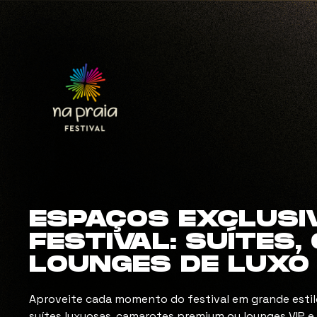
ESPAÇOS EXCLUSI
FESTIVAL: SUÍTES
LOUNGES DE LUXO
Aproveite cada momento do festival em grande estil
suítes luxuosas, camarotes premium ou lounges VIP e 