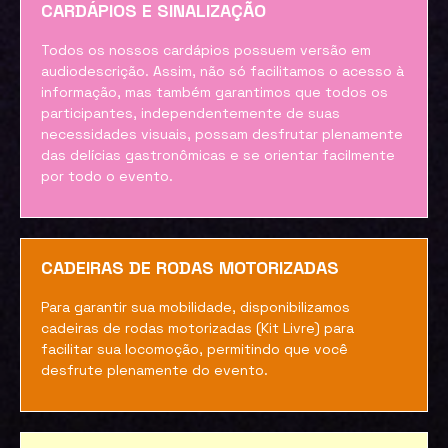
CARDÁPIOS E SINALIZAÇÃO
Todos os nossos cardápios possuem versão em
audiodescrição. Assim, não só facilitamos o acesso à
informação, mas também garantimos que todos os
participantes, independentemente de suas
necessidades visuais, possam desfrutar plenamente
das delícias gastronômicas e se orientar facilmente
por todo o evento.
CADEIRAS DE RODAS MOTORIZADAS
Para garantir sua mobilidade, disponibilizamos
cadeiras de rodas motorizadas (Kit Livre) para
facilitar sua locomoção, permitindo que você
desfrute plenamente do evento.