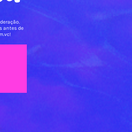
oderação.
s antes de
m.vc!