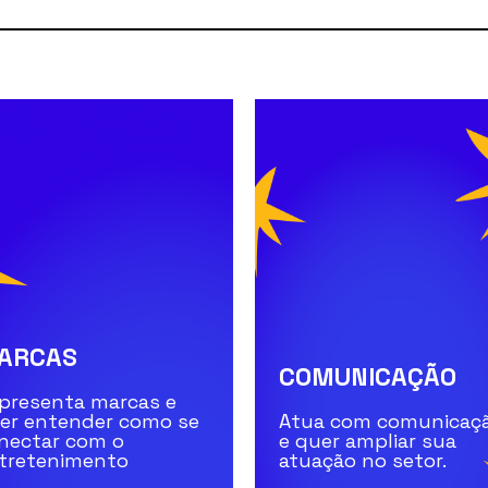
ARCAS
COMUNICAÇÃO
presenta marcas e
er entender como se
Atua com comunicaç
nectar com o
e quer ampliar sua
tretenimento
atuação no setor.