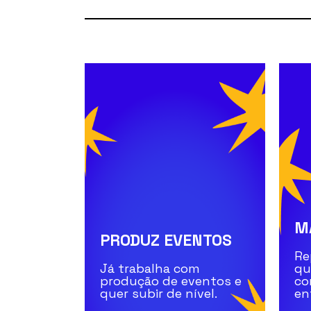
M
PRODUZ EVENTOS
Re
Já trabalha com
qu
produção de eventos e
co
quer subir de nível.
en