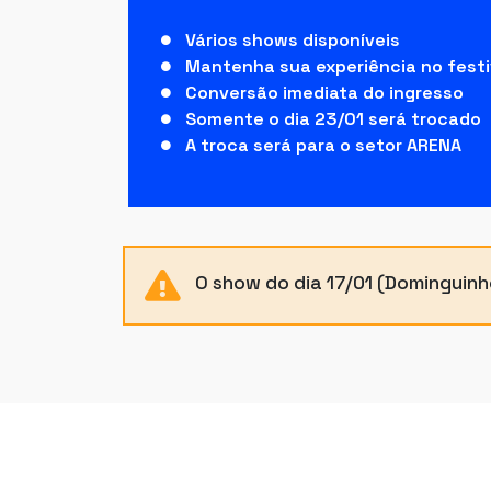
Vários shows disponíveis
Mantenha sua experiência no festi
Conversão imediata do ingresso
Somente o dia 23/01 será trocado
A troca será para o setor ARENA
O show do dia 17/01 (Dominguinh