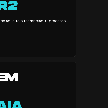
 R2
você solicita o reembolso. O processo
EM
AIA