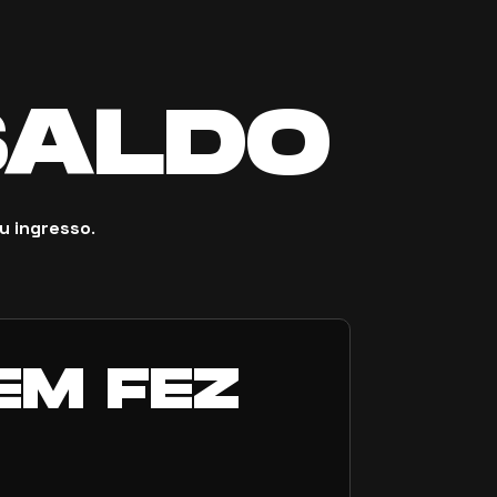
SALDO
u ingresso
.
EM FEZ