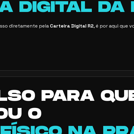
A DIGITAL DA
resso diretamente pela
Carteira Digital R2
, é por aqui que 
LSO PARA QU
OU O
FÍSICO NA PR