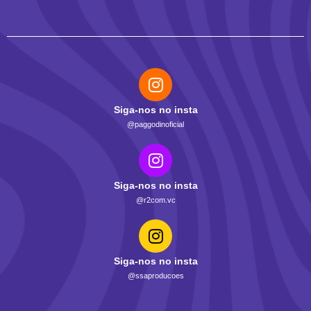
Siga-nos no insta
@paggodinoficial
Siga-nos no insta
@r2com.vc
Siga-nos no insta
@ssaproducoes