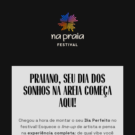
PRAIANO, SEU DIA DOS
SONHOS NA AREIA COMEÇA
AQUI!
Chegou a hora de montar o seu
Dia Perfeito
no
festival! Esquece o
line-up
de artista e pensa
na
experiência completa
: de qual vibe você