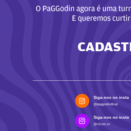
CADAST
Siga-nos no insta
@paggodinoficial
Siga-nos no insta
@r2com.vc