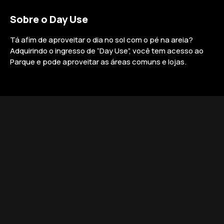
Sobre o Day Use
Tá afim de aproveitar o dia no sol com o pé na areia?
Adquirindo o ingresso de “Day Use”, você tem acesso ao
Parque e pode aproveitar as áreas comuns e lojas.
Horários:
O Parque permite a entrada de todas as idades,
desde que os menores de 16 anos estejam