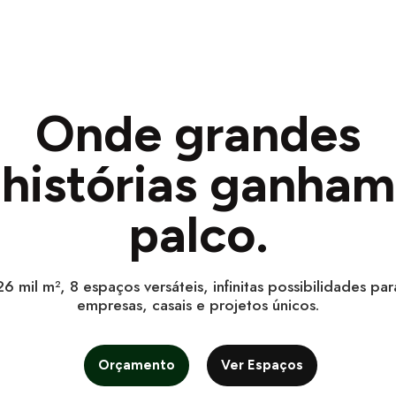
Onde grandes
histórias ganham
palco.
26 mil m², 8 espaços versáteis, infinitas possibilidades par
empresas, casais e projetos únicos.
Orçamento
Ver Espaços