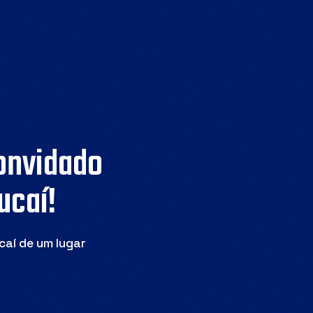
convidado
ucaí!
caí de um lugar