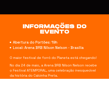
INFORMAÇÕES DO
EVENTO
Abertura do Portões: 19h
Local: Arena BRB Nilson Nelson - Brasília
O maior festival de forró do Planeta está chegando!
No dia 24 de maio, a Arena BRB Nilson Nelson recebe
o Festival ATEMPORAL, uma celebração inesquecível
da história do Calcinha Preta.
Reviva os grandes sucessos da banda em um show
especial, com a formação completa e participações
de Pablo, Berg Rabelo, Marlus Viana e Raied Neto.
Garanta já o seu ingresso e não fica de fora!