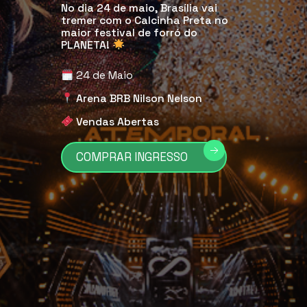
No dia 24 de maio, Brasília vai
tremer com o Calcinha Preta no
maior festival de forró do
PLANETA!
24 de Maio
Arena BRB Nilson Nelson
Vendas Abertas
COMPRAR INGRESSO